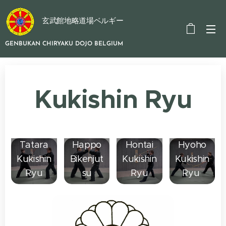
玄武館地略道場ベルギー
GENBUKAN CHIRYAKU DOJO BELGIUM
Kukishin Ryu
Kukishin
Amatsu
den
Tenshin
Tatara
Happo
Hontai
Hyoho
Kukishin
Bikenjut
Kukishin
Kukishin
Ryu
su
Ryu
Ryu