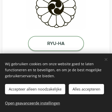
RYU-HA
Wij gebruiken cookies om onze website goed te laten
functioneren en te beveiligen, en om je de best mogelijke
gebruikerservaring te bieden.
© 2026 Chiryaku Dojo Belgium vzw
Website by
dry.media
Cookies
Accepteer alleen noodzakelijke
Alles accepteren
Talen
Open geavanceerde instellingen
Nederlands
English