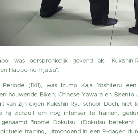
ool was oorspronkelijk gekend als "Kukishin-
den Happo-no-Hijutsu".
ji Periode (1141), was Izumo Kaja Yoshiteru e
n houwende Biken, Chinese Yawara en Bisento Jut
t van zijn eigen Kukishin Ryu school. Doch, niet
te hij zichzelf om nog intenser te trainen, ged
 genaamd "Inome Dokutsu" (Dokutsu betekent gr
spirituele training, uitmondend in een 9-dagen dur