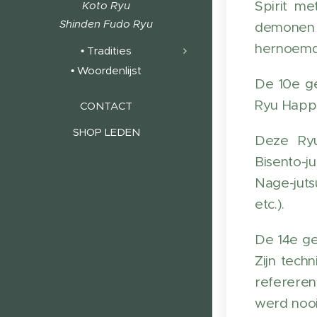
Spirit m
Koto Ryu
Shinden Fudo Ryu
demonen w
hernoemde
• Tradities
• Woordenlijst
De 10e ge
Ryu Happo
CONTACT
SHOP LEDEN
Deze Ryuh
Bisento-ju
Nage-juts
etc.).
De 14e ge
Zijn tech
refereren 
werd nooi