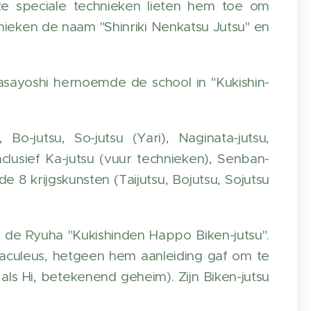
ze speciale technieken lieten hem toe om
nieken de naam "Shinriki Nenkatsu Jutsu" en
ayoshi hernoemde de school in "Kukishin-
o-jutsu, So-jutsu (Yari), Naginata-jutsu,
 inclusief Ka-jutsu (vuur technieken), Senban-
 8 krijgskunsten (Taijutsu, Bojutsu, Sojutsu
de Ryuha "Kukishinden Happo Biken-jutsu".
raculeus, hetgeen hem aanleiding gaf om te
 als Hi, betekenend geheim). Zijn Biken-jutsu