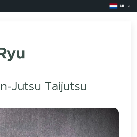
NL
 Ryu
n-Jutsu Taijutsu