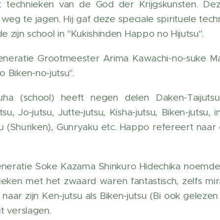
et technieken van de God der Krijgskunsten. De
eg te jagen. Hij gaf deze speciale spirituele tech
 zijn school in "Kukishinden Happo no Hijutsu".
neratie Grootmeester Arima Kawachi-no-suke Mas
 Biken-no-jutsu".
a (school) heeft negen delen Daken-Taijutsu, B
tsu, Jo-jutsu, Jutte-jutsu, Kisha-jutsu, Biken-jutsu,
u (Shuriken), Gunryaku etc. Happo refereert naar de
neratie Soke Kazama Shinkuro Hidechika noemde 
nieken met het zwaard waren fantastisch, zelfs mi
naar zijn Ken-jutsu als Biken-jutsu (Bi ook gelezen
t verslagen.